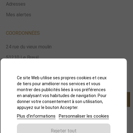
Adresses
Mes alertes
COORDONNÉES
24 rue du vieux moulin
51210 Le Breuil
06 84 64 57 43
Ce site Web utilise ses propres cookies et ceux
didier.depit@orange.fr
de tiers pour améliorer nos services et vous
montrer des publicités liées à vos préférences
en analysant vos habitudes de navigation. Pour
S’abonner
donner votre consentement à son utilisation,
appuyez sur le bouton Accepter.
Plus d'informations
Personnaliser les cookies
Rejeter tout