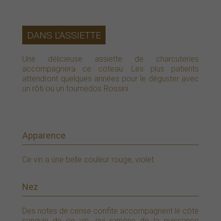
DANS L'ASSIETTE
Une délicieuse assiette de charcuteries
accompagnera ce coteau. Les plus patients
attendront quelques années pour le déguster avec
un rôti ou un tournedos Rossini.
Apparence
Ce vin a une belle couleur rouge, violet.
Nez
Des notes de cerise confite accompagnent le côté
sanguin de ce vin, qui ramène de la puissance